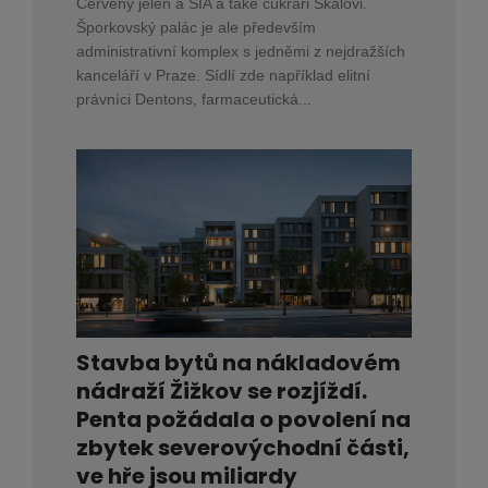
Červený jelen a SIA a také cukráři Skálovi.
Šporkovský palác je ale především
administrativní komplex s jedněmi z nejdražších
kanceláří v Praze. Sídlí zde například elitní
právníci Dentons, farmaceutická...
Stavba bytů na nákladovém
nádraží Žižkov se rozjíždí.
Penta požádala o povolení na
zbytek severovýchodní části,
ve hře jsou miliardy