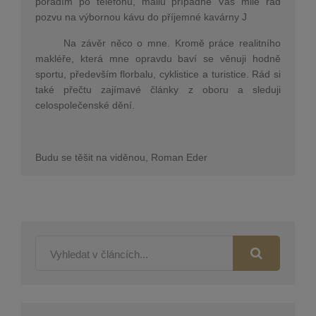
poradím po telefonu, mailu případně Vás mile rád
pozvu na výbornou kávu do příjemné kavárny J
Na závěr něco o mne. Kromě práce realitního
makléře, která mne opravdu baví se věnuji hodně
sportu, především florbalu, cyklistice a turistice. Rád si
také přečtu zajímavé články z oboru a sleduji
celospolečenské dění.
Budu se těšit na viděnou, Roman Eder