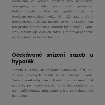
Především ve velkých městech byly nemovitosti
nakoupeny za účelem jejich dalšího pronájmu.
Pořízení často probíhalo na hypoteční úvěr. I o
pronájem nemovitostí může být nižší zájem. Ceny
pronájmu budou klesat, majitelé se mohou rozhodnout
pro prodej nemovitostí a umoření hypotečního úvěru,
který představuje vysokou zátěž. Tím pravděpodobně
poroste nabídka na realitním trhu.
Očekávané snížení sazeb u
hypoték
Jedním z kroků, jak podpořit ekonomický růst, je i
snížení úrokových sazeb u nejrůznějších úvěrů.
Snížení sazeb u hypotečních úvěrů by znamenalo růst
poptávky po nemovitostech. Tento růst poptávky by
mohl snížit dopady způsobené nejistotou a obavami o
budoucnost.