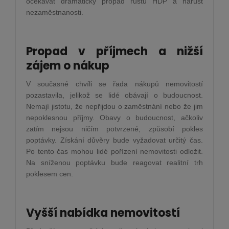
očekávat dramatický propad růstu HDP a nárůst
nezaměstnanosti.
Propad v příjmech a nižší
zájem o nákup
V současné chvíli se řada nákupů nemovitostí
pozastavila, jelikož se lidé obávají o budoucnost.
Nemají jistotu, že nepřijdou o zaměstnání nebo že jim
nepoklesnou příjmy. Obavy o budoucnost, ačkoliv
zatím nejsou ničím potvrzené, způsobí pokles
poptávky. Získání důvěry bude vyžadovat určitý čas.
Po tento čas mohou lidé pořízení nemovitosti odložit.
Na sníženou poptávku bude reagovat realitní trh
poklesem cen.
Vyšší nabídka nemovitostí