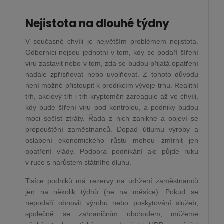
Nejistota na dlouhé týdny
V současné chvíli je největším problémem nejistota.
Odborníci nejsou jednotní v tom, kdy se podaří šíření
viru zastavit nebo v tom, zda se budou přijatá opatření
nadále zpřísňovat nebo uvolňovat. Z tohoto důvodu
není možné přistoupit k predikcím vývoje trhu. Realitní
trh, akciový trh i trh kryptoměn zareaguje až ve chvíli,
kdy bude šíření viru pod kontrolou, a podniky budou
moci sečíst ztráty. Řada z nich zanikne a objeví se
propouštění zaměstnanců. Dopad útlumu výroby a
oslabení ekonomického růstu mohou zmírnit jen
opatření vlády. Podpora podnikání ale půjde ruku
v ruce s nárůstem státního dluhu.
Tisíce podniků má rezervy na udržení zaměstnanců
jen na několik týdnů (ne na měsíce). Pokud se
nepodaří obnovit výrobu nebo poskytování služeb,
společně se zahraničním obchodem, můžeme