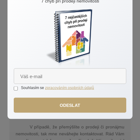
7 chyb při prodeji nemovitosti
Home Staging (zatraktivnění nemovitosti pro focení i
prohlídky), pracuji na sociálních sítích a mnoho
dalšího. A to vše s jediným cílem. Prodat Vaši
nemovitost za co nejvyšší cenu k Vaší plné
spokojenosti.
Proč vznikly tyto stránky?
Abych zde prezentoval, že když dva dělají
totéž, nikdy to není totéž. Je známo, že rozdíl mezi
realitními makléři je řekněme nemalý. Prosím, přečtěte
si mé typy a články. Určitě si pak pro prodej Vaší
nemovitosti zvolíte tu správnou cestu.
Souhlasím se
zpracováním osobních údajů
Prodej nemovitosti je většinu lidí největší
finanční transakce v životě. Je to velice důležitý životní
ODESLAT
krok, který není radno podcenit. Možnost finanční
ztráty při špatně pojatém prodeji je značná.
V případě, že přemýšlíte o prodeji či pronájmu
nemovitosti, tak mne neváhejte kontaktovat. Rád Vám