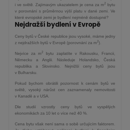
2
i ve světě. Zajímavým ukazatelem je cena za m
bytu
v porovnání s průměrnou výší platu v dané zemi. Ve
které evropské zemi je bydlení nejméně dostupné?
Nejdražší bydlení v Evropě
Ceny bytů v České republice jsou vysoké, máme jedny
2
z nejdražších bytů v Evropě (porovnání za m
).
2
Nejvíce za m
bytu zaplatíte v Rakousku, Francii,
Německu a Anglii. Následuje Holandsko, Česká
republika a Slovinsko. Nejnižší ceny bytů jsou
v Bulharsku.
Pokud bychom obrátili pozornost k cenám bytů ve
světě, vysoký nárůst cen zaznamenaly nemovitosti
v Kanadě a v USA.
Dle studií vzrostly ceny bytů ve vyspělých
ekonomikách za 10 let o více než 40 %.
Cena bytu však není sama o sobě určujícím faktorem.