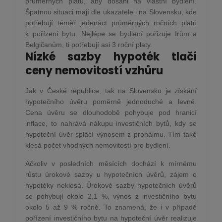
průměrných platů, aby dosáhl na vlastní bydlení.
Špatnou situaci mají dle ukazatele i na Slovensku, kde
potřebují téměř jedenáct průměrných ročních platů
k pořízení bytu. Nejlépe se bydlení pořizuje Irům a
Belgičanům, ti potřebují asi 3 roční platy.
Nízké sazby hypoték tlačí
ceny nemovitostí vzhůru
Jak v České republice, tak na Slovensku je získání
hypotečního úvěru poměrně jednoduché a levné.
Cena úvěru se dlouhodobě pohybuje pod hranicí
inflace, to nahrává nákupu investičních bytů, kdy se
hypoteční úvěr splácí výnosem z pronájmu. Tím také
klesá počet vhodných nemovitostí pro bydlení.
Ačkoliv v posledních měsících dochází k mírnému
růstu úrokové sazby u hypotečních úvěrů, zájem o
hypotéky neklesá. Úrokové sazby hypotečních úvěrů
se pohybují okolo 2,1 %, výnos z investičního bytu
okolo 5 až 9 % ročně. To znamená, že i v případě
pořízení investičního bytu na hypoteční úvěr realizuje