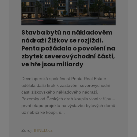
Stavba bytů na nákladovém
nádraží Žižkov se rozjíždí.
Penta požádala o povolení na
zbytek severovýchodní části,
ve hře jsou miliardy
Developerská společnost Penta Real Estate
udělala další krok k zastavění severovýchodní
části žižkovského nákladového nádraží.
Pozemky od Českých drah koupila vloni v říjnu –
první etapu projektu na výstavbu bytových domů
už nabízí ke koupi, s...
Zdroj:
IHNED.cz