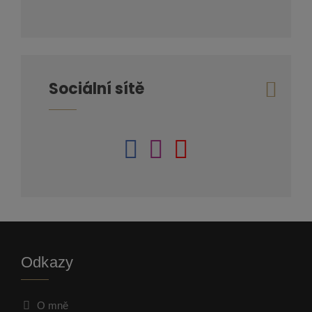
Sociální sítě
Odkazy
O mně