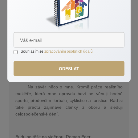
si mé typy a články. Určitě si pak pro prodej Vaší
nemovitosti zvolíte tu správnou cestu.
Prodej nemovitosti je většinu lidí největší
finanční transakce v životě. Je to velice důležitý životní
krok, který není radno podcenit. Možnost finanční
ztráty při špatně pojatém prodeji je značná.
Souhlasím se
zpracováním osobních údajů
V případě, že přemýšlíte o prodeji či pronájmu
nemovitosti, tak mne neváhejte kontaktovat. Rád Vám
ODESLAT
poradím po telefonu, mailu případně Vás mile rád
pozvu na výbornou kávu do příjemné kavárny J
Na závěr něco o mne. Kromě práce realitního
makléře, která mne opravdu baví se věnuji hodně
sportu, především florbalu, cyklistice a turistice. Rád si
také přečtu zajímavé články z oboru a sleduji
celospolečenské dění.
Budu se těšit na viděnou, Roman Eder