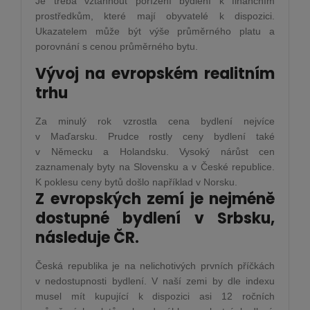
Je třeba vztáhnout pořízení bydlení k finančním
prostředkům, které mají obyvatelé k dispozici.
Ukazatelem může být výše průměrného platu a
porovnání s cenou průměrného bytu.
Vývoj na evropském realitním
trhu
Za minulý rok vzrostla cena bydlení nejvíce
v Maďarsku. Prudce rostly ceny bydlení také
v Německu a Holandsku. Vysoký nárůst cen
zaznamenaly byty na Slovensku a v České republice.
K poklesu ceny bytů došlo například v Norsku.
Z evropských zemí je nejméně
dostupné bydlení v Srbsku,
následuje ČR.
Česká republika je na nelichotivých prvních příčkách
v nedostupnosti bydlení. V naší zemi by dle indexu
musel mít kupující k dispozici asi 12 ročních