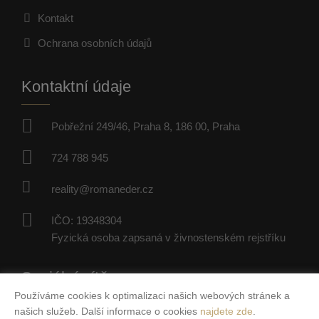
Kontakt
Ochrana osobních údajů
Kontaktní údaje
Pobřežní 249/46, Praha 8, 186 00, Praha
724 788 945
reality@romaneder.cz
IČO: 19348304
Fyzická osoba zapsaná v živnostenském rejstříku
Sociální sítě
Používáme cookies k optimalizaci našich webových stránek a
našich služeb. Další informace o cookies
najdete zde
.