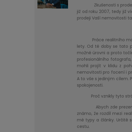
Zkušenosti s prodejem 
již od roku 2007, tedy již v
prodeji Vaší nemovitosti ta
Práce realitního makléř
lety. Od té doby se tato 
možné úrovni a proto točí
profesionálního fotografa,
mohli projít v klidu z p
nemovitosti pro focení i pr
A to vše s jediným cílem. 
spokojenosti.
Proč vznikly tyto str
Abych zde prezentoval, 
známo, že rozdíl mezi real
mé typy a články. Určitě s
cestu.