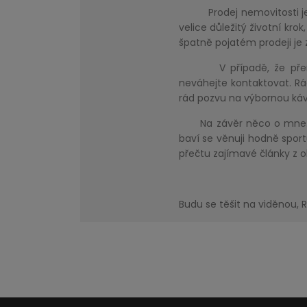
Prodej nemovitosti je vět
velice důležitý životní kro
špatně pojatém prodeji je
V případě, že přemýšlí
neváhejte kontaktovat. R
rád pozvu na výbornou káv
Na závěr něco o mne. Kr
baví se věnuji hodně sportu
přečtu zajímavé články z o
Budu se těšit na viděnou,