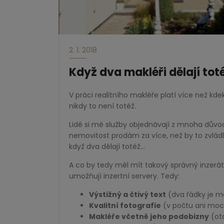
2. 1. 2018
Když dva makléři dělají tot
V práci realitního makléře platí více než kdek
nikdy to není totéž.
Lidé si mé služby objednávají z mnoha důvodů
nemovitost prodám za více, než by to zvládli
když dva dělají totéž…
A co by tedy měl mít takový správný inzerát
umožňují inzertní servery. Tedy:
Výstižný a čtivý text
(dva řádky je m
Kvalitní fotografie
(v počtu ani moc
Makléře včetně jeho podobizny
(ota