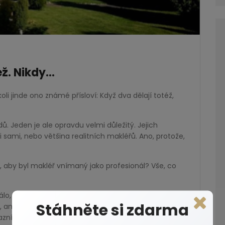
éž. Nikdy…
oli jinde ono známé přísloví: Když dva dělají totéž,
. Jeden je ale opravdu velmi důležitý. Jejich
 sami, nebo většina realitních makléřů. Ano, protože,
, aby byl makléř vnímaný jako profesionál? Vše, co
álo, román zase moc)
Stáhněte si zdarma
, ani málo)
zník či silueta působí nedůvěryhodně)