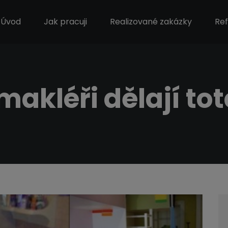
Úvod
Jak pracuji
Realizované zakázky
Re
akléři dělají to