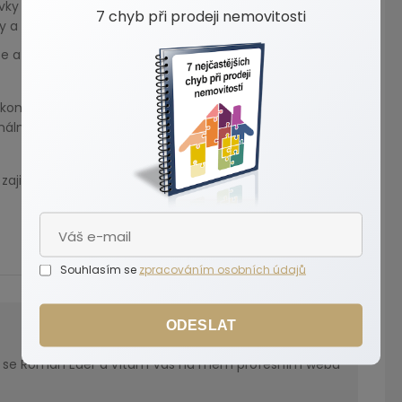
vky % větší návštěvnost)
7 chyb při prodeji nemovitosti
sy a podobně.
 a lehce zjistíte, že rozdíly v práci makléřů bývají
dokonce pomlouvat. Mým cílem bylo jen poukázat, že
ální úrovni tak, aby přinášela klientům maximální
zajistit a kolik na tom vyděláte, neváhejte se na mě
Souhlasím se
zpracováním osobních údajů
ODESLAT
 Roman Eder a vítám Vás na mém profesním webu