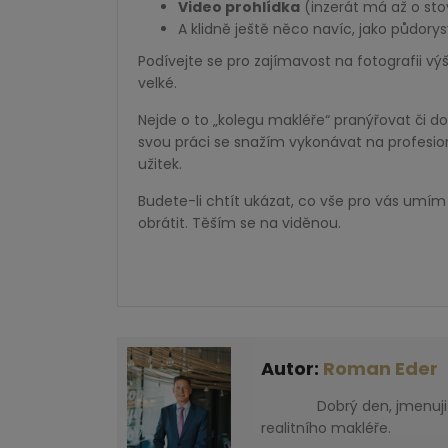
Video prohlídka
(inzerát má až o sto
A klidně ještě něco navíc, jako půdory
Podívejte se pro zajímavost na fotografii výše
velké.
Nejde o to „kolegu makléře“ pranýřovat či 
svou práci se snažím vykonávat na profesion
užitek.
Budete-li chtít ukázat, co vše pro vás umím 
obrátit. Těším se na viděnou.
Autor:
Roman Eder
Dobrý den, jmenuji se
realitního makléře.