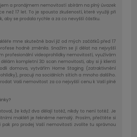
a pronájmem nemovitostí sbírám na plný úvazek
íce než 17 let. To je spousta zkušeností, které využiji při
k, aby se prodala rychle a za co nevyšší částku.
e mne skutečně baví již od mých začátků před 17
profese hodně změnila. Snažím se jí dělat na nejvyšší
m profesionální videoprohlídky nemovitostí, využívám
 dělám kompletní 3D scan nemovitosti, aby si ji klienti
ohodli domova, vytvářím Home Staging (zatraktivnění
ohlídky), pracuji na sociálních sítích a mnoho dalšího.
Prodat Vaši nemovitost za co nejvyšší cenu k Vaší plné
ánky?
že když dva dělají totéž, nikdy to není totéž. Je
itními makléři je řekněme nemalý. Prosím, přečtěte si
i pak pro prodej Vaší nemovitosti zvolíte tu správnou