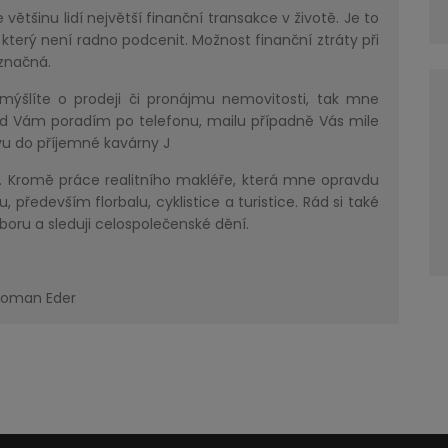
šinu lidí největší finanční transakce v životě. Je to
k, který není radno podcenit. Možnost finanční ztráty při
 značná.
te o prodeji či pronájmu nemovitosti, tak mne
ád Vám poradím po telefonu, mailu případně Vás mile
u do příjemné kavárny J
omě práce realitního makléře, která mne opravdu
, především florbalu, cyklistice a turistice. Rád si také
boru a sleduji celospolečenské dění.
 Roman Eder