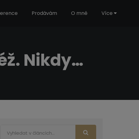
ference
Prodávám
O mně
Více
též. Nikdy…