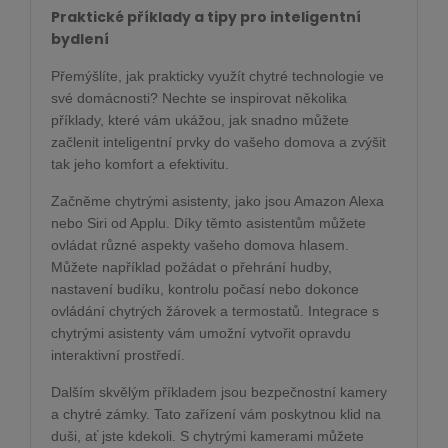
Praktické příklady a tipy pro inteligentní
bydlení
Přemýšlíte, jak prakticky využít chytré technologie ve
své domácnosti? Nechte se inspirovat několika
příklady, které vám ukážou, jak snadno můžete
začlenit inteligentní prvky do vašeho domova a zvýšit
tak jeho komfort a efektivitu.
Začněme chytrými asistenty, jako jsou Amazon Alexa
nebo Siri od Applu. Díky těmto asistentům můžete
ovládat různé aspekty vašeho domova hlasem.
Můžete například požádat o přehrání hudby,
nastavení budíku, kontrolu počasí nebo dokonce
ovládání chytrých žárovek a termostatů. Integrace s
chytrými asistenty vám umožní vytvořit opravdu
interaktivní prostředí.
Dalším skvělým příkladem jsou bezpečnostní kamery
a chytré zámky. Tato zařízení vám poskytnou klid na
duši, ať jste kdekoli. S chytrými kamerami můžete