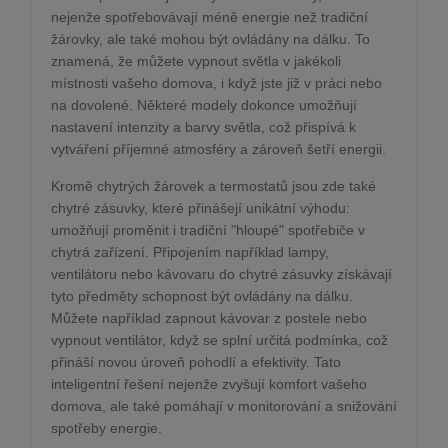
nejenže spotřebovávají méně energie než tradiční
žárovky, ale také mohou být ovládány na dálku. To
znamená, že můžete vypnout světla v jakékoli
místnosti vašeho domova, i když jste již v práci nebo
na dovolené. Některé modely dokonce umožňují
nastavení intenzity a barvy světla, což přispívá k
vytváření příjemné atmosféry a zároveň šetří energii.
Kromě chytrých žárovek a termostatů jsou zde také
chytré zásuvky, které přinášejí unikátní výhodu:
umožňují proměnit i tradiční "hloupé" spotřebiče v
chytrá zařízení. Připojením například lampy,
ventilátoru nebo kávovaru do chytré zásuvky získávají
tyto předměty schopnost být ovládány na dálku.
Můžete například zapnout kávovar z postele nebo
vypnout ventilátor, když se splní určitá podmínka, což
přináší novou úroveň pohodlí a efektivity. Tato
inteligentní řešení nejenže zvyšují komfort vašeho
domova, ale také pomáhají v monitorování a snižování
spotřeby energie.