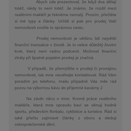
Abych zde prezentoval, že když dva dělají
totéž, nikdy to není totéž. Je známo, že rozdíl mezi
realitními makléři je řekněme nemalý. Prosím, přečtěte
si mé typy a články. Určitě si pak pro prodej Vaší
nemovitosti zvolíte tu správnou cestu.
Prodej nemovitosti je většinu lidí největší
finanční transakce v životě. Je to velice důležitý životní
krok, který není radno podcenit. Možnost finanční
ztráty při špatně pojatém prodeji je značná.
V případě, že přemýšlíte o prodeji či pronájmu
nemovitosti, tak mne neváhejte kontaktovat. Rád Vám
poradím po telefonu, mailu případně Vás mile rád
pozvu na výbornou kávu do příjemné kavárny J
Na závěr něco o mne. Kromě práce realitního
makléře, která mne opravdu baví se věnuji hodně
sportu, především florbalu, cyklistice a turistice. Rád si
také přečtu zajímavé články z oboru a sleduji
celospolečenské dění.