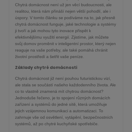
Chytrá domácnost není už jen věcí budoucnosti, ale
realitou, která nám přináší nejen větší pohodlí, ale i
úspory. V tomto článku se podíváme na to, jak přesně
chytrá domácnost funguje, jaké technologie a systémy
ji tvoří a jak mohou tyto inovace přispět k
efektivnějšímu využití energií. Zjistíme, jak můžete
svůj domov proměnit v inteligentní prostor, který nejen
reaguje na vaše potřeby, ale také pomáhá chránit
životní prostředí a šetřit vaše peníze.
Základy chytré domácnosti
Chytrá domácnost již není pouhou futuristickou vizí,
ale stala se součástí našeho každodenního života. Ale
co to vlastně znamená mít chytrou domácnost?
Jednoduše řečeno, je to spojení různých domácích
zařízení a systémů do jedné sítě, která umožňuje
jejich vzájemnou komunikaci a automatizaci. To
zahrnuje vše od osvětlení, vytápění, bezpečnostních
systémů, až po chytré kuchyňské spotřebiče.