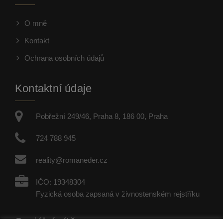
O mně
Kontakt
Ochrana osobních údajů
Kontaktní údaje
Pobřežní 249/46, Praha 8, 186 00, Praha
724 788 945
reality@romaneder.cz
IČO: 19348304
Fyzická osoba zapsaná v živnostenském rejstříku
Sociální sítě