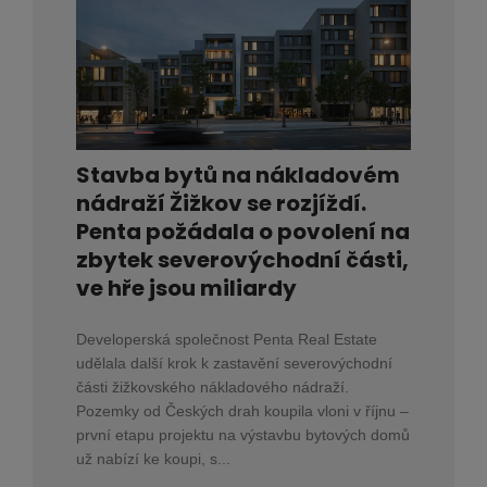
Stavba bytů na nákladovém
nádraží Žižkov se rozjíždí.
Penta požádala o povolení na
zbytek severovýchodní části,
ve hře jsou miliardy
Developerská společnost Penta Real Estate
udělala další krok k zastavění severovýchodní
části žižkovského nákladového nádraží.
Pozemky od Českých drah koupila vloni v říjnu –
první etapu projektu na výstavbu bytových domů
už nabízí ke koupi, s...