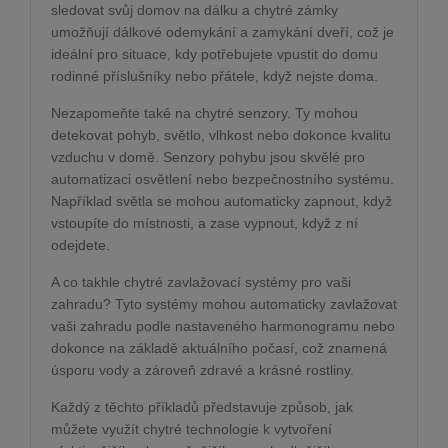
sledovat svůj domov na dálku a chytré zámky
umožňují dálkové odemykání a zamykání dveří, což je
ideální pro situace, kdy potřebujete vpustit do domu
rodinné příslušníky nebo přátele, když nejste doma.
Nezapomeňte také na chytré senzory. Ty mohou
detekovat pohyb, světlo, vlhkost nebo dokonce kvalitu
vzduchu v domě. Senzory pohybu jsou skvělé pro
automatizaci osvětlení nebo bezpečnostního systému.
Například světla se mohou automaticky zapnout, když
vstoupíte do místnosti, a zase vypnout, když z ní
odejdete.
A co takhle chytré zavlažovací systémy pro vaši
zahradu? Tyto systémy mohou automaticky zavlažovat
vaši zahradu podle nastaveného harmonogramu nebo
dokonce na základě aktuálního počasí, což znamená
úsporu vody a zároveň zdravé a krásné rostliny.
Každý z těchto příkladů představuje způsob, jak
můžete využít chytré technologie k vytvoření