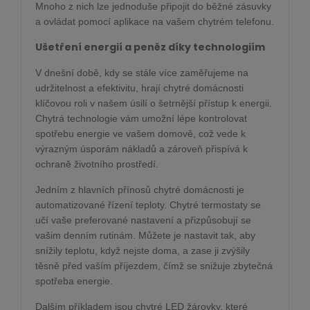
Mnoho z nich lze jednoduše připojit do běžné zásuvky
a ovládat pomocí aplikace na vašem chytrém telefonu.
Ušetření energií a peněz díky technologiím
V dnešní době, kdy se stále více zaměřujeme na
udržitelnost a efektivitu, hrají chytré domácnosti
klíčovou roli v našem úsilí o šetrnější přístup k energii.
Chytrá technologie vám umožní lépe kontrolovat
spotřebu energie ve vašem domově, což vede k
výrazným úsporám nákladů a zároveň přispívá k
ochraně životního prostředí.
Jedním z hlavních přínosů chytré domácnosti je
automatizované řízení teploty. Chytré termostaty se
učí vaše preferované nastavení a přizpůsobují se
vašim denním rutinám. Můžete je nastavit tak, aby
snížily teplotu, když nejste doma, a zase ji zvýšily
těsně před vaším příjezdem, čímž se snižuje zbytečná
spotřeba energie.
Dalším příkladem jsou chytré LED žárovky, které