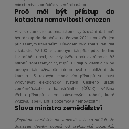
ministerstvo zemědělství změnilo názor.
Proč měl být přístup do
katastru nemovitostí omezen
Aby se zamezilo automatickému vytěžování dat, měl
být přístup do databáze od června 2021 umožněn jen
přihlášeným uživatelům. Důvodem bylo zneužívání dat
z katastru. Až 100 tisíc anonymních přístupů za hodinu
i v průběhu noci, za celý květen pak extrémních 92
milionů zobrazených výstupů s údaji o vlastnících od
anonymních uživatelů internetového nahlížení do
katastru. S takovým množstvím přístupů se musí
vyrovnávat elektronický systém Českého úřadu
zeměměřického a katastrálního (ČÚZK). Většina
těchto přístupů je od softwarových robotů, které
využívají spekulanti s pozemky a nemovitostmi.
Slova ministra zemědělství
„Zejména starší lidé na venkově si často stěžují, že
dostávají desítky dopisů od překupníků pozemků.