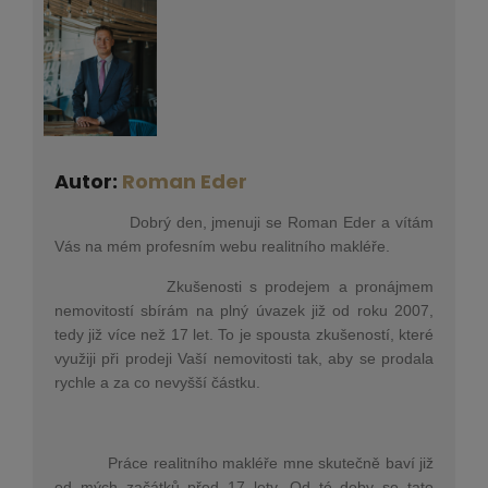
Autor:
Roman Eder
Dobrý den, jmenuji se Roman Eder a vítám
Vás na mém profesním webu realitního makléře.
Zkušenosti s prodejem a pronájmem
nemovitostí sbírám na plný úvazek již od roku 2007,
tedy již více než 17 let. To je spousta zkušeností, které
využiji při prodeji Vaší nemovitosti tak, aby se prodala
rychle a za co nevyšší částku.
Práce realitního makléře mne skutečně baví již
od mých začátků před 17 lety. Od té doby se tato