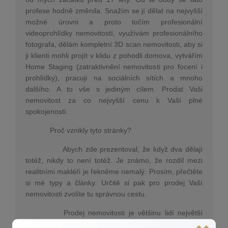
profese hodně změnila. Snažím se jí dělat na nejvyšší
možné úrovni a proto točím profesionální
videoprohlídky nemovitostí, využívám profesionálního
fotografa, dělám kompletní 3D scan nemovitosti, aby si
ji klienti mohli projít v klidu z pohodli domova, vytvářím
Home Staging (zatraktivnění nemovitosti pro focení i
prohlídky), pracuji na sociálních sítích a mnoho
dalšího. A to vše s jediným cílem. Prodat Vaši
nemovitost za co nejvyšší cenu k Vaší plné
spokojenosti.
Proč vznikly tyto stránky?
Abych zde prezentoval, že když dva dělají
totéž, nikdy to není totéž. Je známo, že rozdíl mezi
realitními makléři je řekněme nemalý. Prosím, přečtěte
si mé typy a články. Určitě si pak pro prodej Vaší
nemovitosti zvolíte tu správnou cestu.
Prodej nemovitosti je většinu lidí největší
finanční transakce v životě. Je to velice důležitý životní