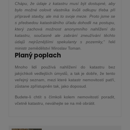
Chápu, že údaje z katastru musí být dostupné, aby
bylo možné oslovit vlastníka kvůli odkupu třeba při
přípravě stavby, ale má to svoje meze. Proto jsme se
s předsedou katastrálního úřadu dohodli na postupu,
který zachová možnost anonymního nahlížení do
katastru, současně ale zabrání zneužívání těchto
údajů nejrůznějšími spekulanty s pozemky,“
řekl
ministr zemědělství Miroslav Toman.
Planý poplach
Mnoho lidí používá nahlížení do katastru bez
jakýchkoli vedlejších úmyslů, a tak je dobře, že tento
veřejný seznam, mezi které katastr nemovitostí patří,
zůstane zpřístupněn tak, jako doposud.
Budete-li chtít s čímkoli kolem nemovitostí poradit,
včetně katastru, neváhejte se na mě obrátit.