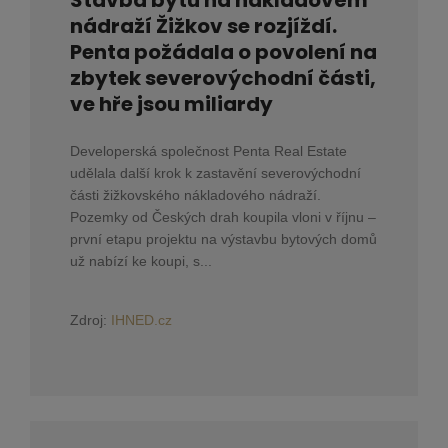
nádraží Žižkov se rozjíždí.
Penta požádala o povolení na
zbytek severovýchodní části,
ve hře jsou miliardy
Developerská společnost Penta Real Estate
udělala další krok k zastavění severovýchodní
části žižkovského nákladového nádraží.
Pozemky od Českých drah koupila vloni v říjnu –
první etapu projektu na výstavbu bytových domů
už nabízí ke koupi, s...
Zdroj:
IHNED.cz