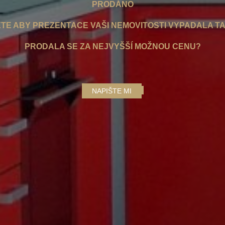
PRODÁNO
TE ABY PREZENTACE VAŠI NEMOVITOSTI VYPADALA T
PRODALA S
E ZA NEJVYŠŠÍ MOŽNOU CENU?
NAPIŠTE MI